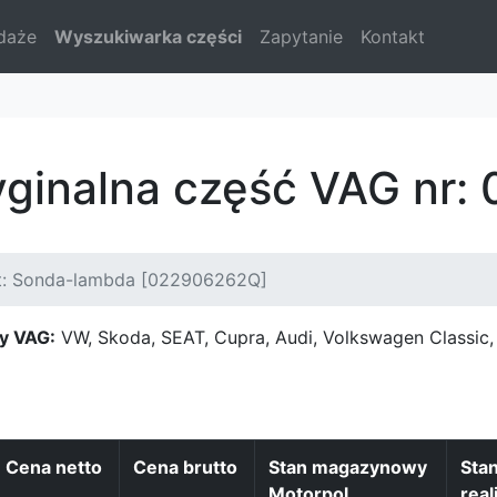
daże
Wyszukiwarka części
Zapytanie
Kontakt
yginalna część VAG nr
t: Sonda-lambda [022906262Q]
y VAG:
VW, Skoda, SEAT, Cupra, Audi, Volkswagen Classi
Cena netto
Cena brutto
Stan magazynowy
Sta
Motorpol
real