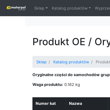
Sklep
Katalog produktów
Wyprze
Produkt OE / Or
Sklep
Katalog produktów
Produk
Oryginalne części do samochodów grup
Waga produktu:
0.162 kg
Numer kat
Nazwa