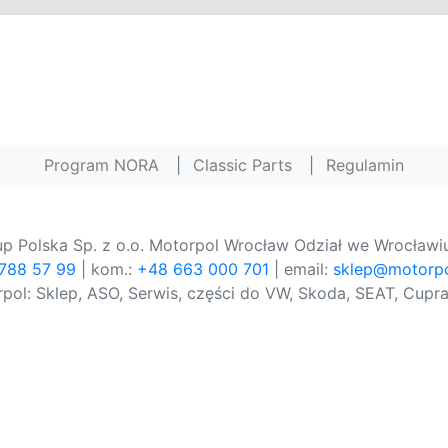
Program NORA
|
Classic Parts
|
Regulamin
p Polska Sp. z o.o. Motorpol Wrocław Odział we Wrocławiu
 788 57 99
| kom.:
+48 663 000 701
| email:
sklep@motorpo
pol: Sklep, ASO, Serwis, części do VW, Skoda, SEAT, Cupra