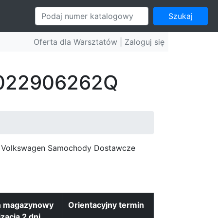
Szukaj
Oferta dla Warsztatów |
Zaloguj się
: 022906262Q
c, Volkswagen Samochody Dostawcze
n magazynowy
Orientacyjny termin
izacja 2 dni