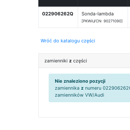
022906262Q
Sonda-lambda
[PKWiU/CN: 90271090]
Wróć do katalogu części
zamienniki
z
części
Nie znaleziono pozycji
zamiennika
z
numeru 022906262Q
zamienników VW/Audi