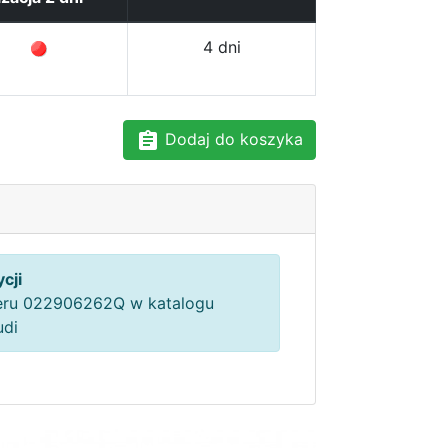
4 dni
Dodaj do koszyka
cji
ru 022906262Q w katalogu
udi