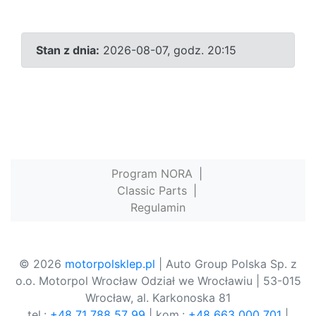
Stan z dnia:
2026-08-07, godz. 20:15
Program NORA
|
Classic Parts
|
Regulamin
© 2026
motorpolsklep.pl
| Auto Group Polska Sp. z
o.o. Motorpol Wrocław Odział we Wrocławiu | 53-015
Wrocław, al. Karkonoska 81
tel.:
+48 71 788 57 99
| kom.:
+48 663 000 701
|