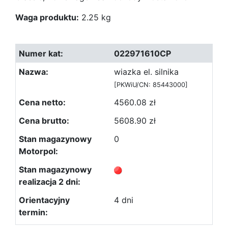
Waga produktu:
2.25 kg
022971610CP
wiazka el. silnika
[PKWiU/CN: 85443000]
4560.08 zł
5608.90 zł
0
4 dni