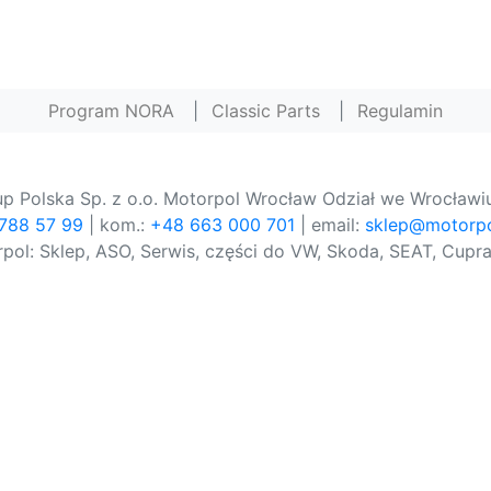
Program NORA
|
Classic Parts
|
Regulamin
p Polska Sp. z o.o. Motorpol Wrocław Odział we Wrocławiu
 788 57 99
| kom.:
+48 663 000 701
| email:
sklep@motorpo
pol: Sklep, ASO, Serwis, części do VW, Skoda, SEAT, Cupra