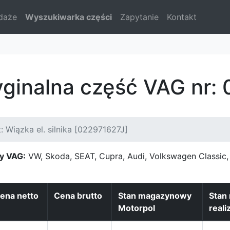
daże
Wyszukiwarka części
Zapytanie
Kontakt
yginalna część VAG nr:
: Wiązka el. silnika [022971627J]
y VAG:
VW, Skoda, SEAT, Cupra, Audi, Volkswagen Classi
ena netto
Cena brutto
Stan magazynowy
Stan
Motorpol
reali