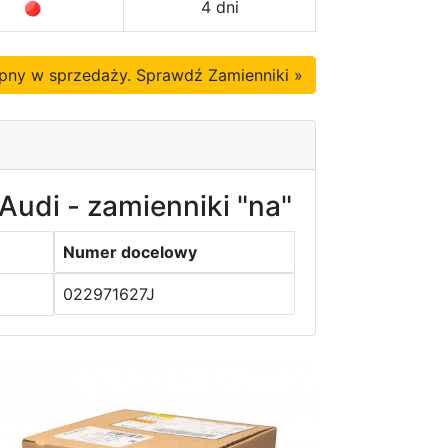
4 dni
tępny w sprzedaży. Sprawdź Zamienniki »
Audi - zamienniki "na"
Numer docelowy
022971627J