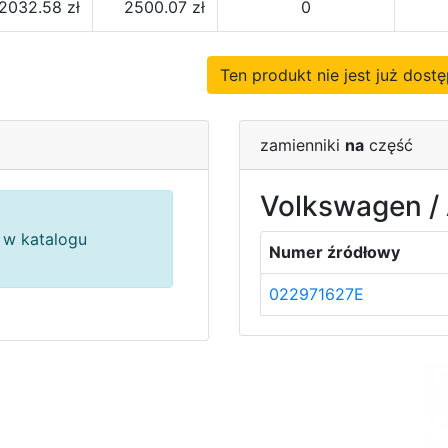
2032.58 zł
2500.07 zł
0
Ten produkt nie jest już dos
zamienniki
na
część
Volkswagen / 
w katalogu
Numer źródłowy
022971627E