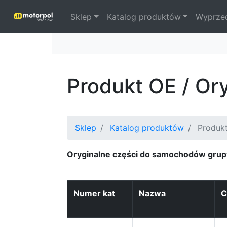
Sklep
Katalog produktów
Wyprze
Produkt OE / Or
Sklep
Katalog produktów
Produkt
Oryginalne części do samochodów grup
Numer kat
Nazwa
C