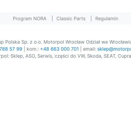
Program NORA
|
Classic Parts
|
Regulamin
p Polska Sp. z o.o. Motorpol Wrocław Odział we Wrocławiu
 788 57 99
| kom.:
+48 663 000 701
| email:
sklep@motorpo
pol: Sklep, ASO, Serwis, części do VW, Skoda, SEAT, Cupra