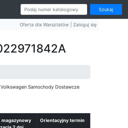
Szukaj
Oferta dla Warsztatów |
Zaloguj się
: 022971842A
c, Volkswagen Samochody Dostawcze
n magazynowy
Orientacyjny termin
izacja 2 dni