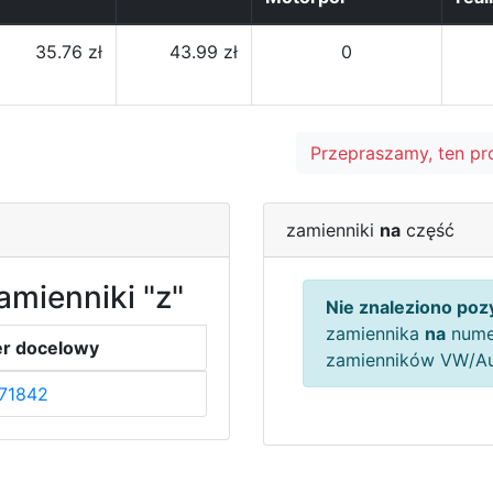
35.76 zł
43.99 zł
0
Przepraszamy, ten pr
zamienniki
na
część
amienniki "z"
Nie znaleziono pozy
zamiennika
na
nume
r docelowy
zamienników VW/A
71842