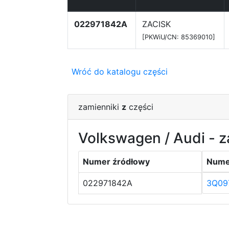
022971842A
ZACISK
[PKWiU/CN: 85369010]
Wróć do katalogu części
zamienniki
z
części
Volkswagen / Audi - z
Numer źródłowy
Nume
022971842A
3Q09