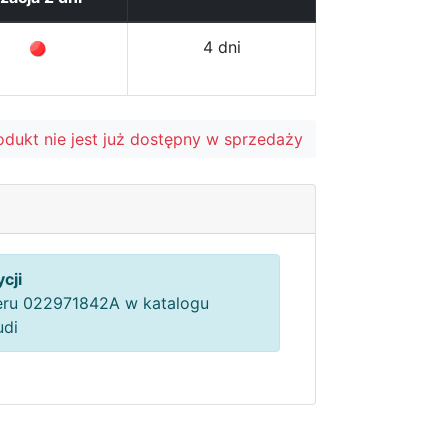
4 dni
odukt nie jest już dostępny w sprzedaży
cji
ru 022971842A w katalogu
udi