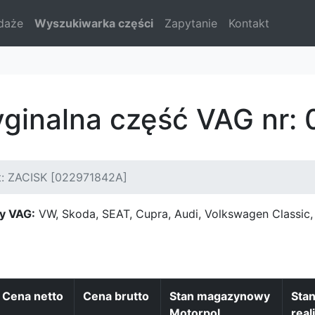
daże
Wyszukiwarka części
Zapytanie
Kontakt
yginalna część VAG nr
t: ZACISK [022971842A]
y VAG:
VW, Skoda, SEAT, Cupra, Audi, Volkswagen Classi
Cena netto
Cena brutto
Stan magazynowy
Sta
Motorpol
real