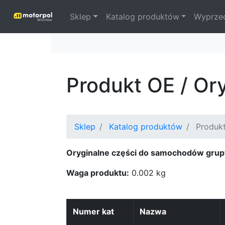
Sklep
Katalog produktów
Wyprze
Produkt OE / Or
Sklep
Katalog produktów
Produk
Oryginalne części do samochodów grup
Waga produktu:
0.002 kg
Numer kat
Nazwa