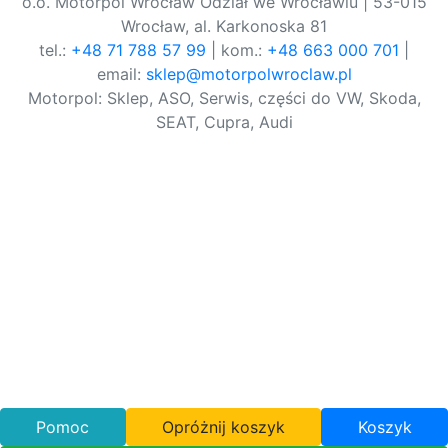
o.o. Motorpol Wrocław Odział we Wrocławiu | 53-015
Wrocław, al. Karkonoska 81
tel.:
+48 71 788 57 99
| kom.:
+48 663 000 701
|
email:
sklep@motorpolwroclaw.pl
Motorpol: Sklep, ASO, Serwis, części do VW, Skoda,
SEAT, Cupra, Audi
Pomoc
Opróżnij koszyk
Koszyk