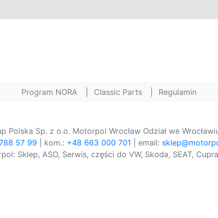
Program NORA
|
Classic Parts
|
Regulamin
p Polska Sp. z o.o. Motorpol Wrocław Odział we Wrocławiu
 788 57 99
| kom.:
+48 663 000 701
| email:
sklep@motorpo
pol: Sklep, ASO, Serwis, części do VW, Skoda, SEAT, Cupra