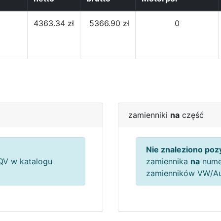
4363.34 zł
5366.90 zł
0
zamienniki
na
część
Nie znaleziono pozy
V w katalogu
zamiennika
na
nume
zamienników VW/A