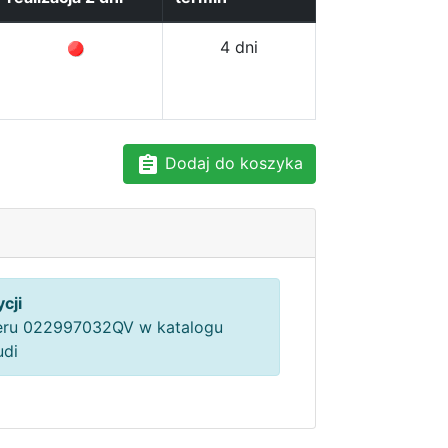
4 dni
Dodaj do koszyka
cji
ru 022997032QV w katalogu
udi