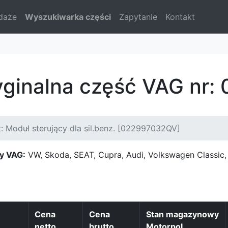
daże
Wyszukiwarka części
Zapytanie
Kontakt
yginalna część VAG nr
: Moduł sterujący dla sil.benz. [022997032QV]
y VAG:
VW, Skoda, SEAT, Cupra, Audi, Volkswagen Classi
Cena
Cena
Stan magazynowy
netto
brutto
Motorpol