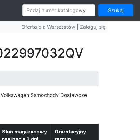
Szukaj
Oferta dla Warsztatów |
Zaloguj się
: 022997032QV
c, Volkswagen Samochody Dostawcze
Stan magazynowy
Orientacyjny
realizacja 2 dni
termin