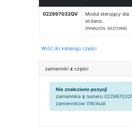
022997032QV
Moduł sterujący dla
sil.benz.
[PKWiU/CN: 85371099]
Wróć do katalogu części
zamienniki
z
części
Nie znaleziono pozycji
zamiennika
z
numeru 022997032Q
zamienników VW/Audi