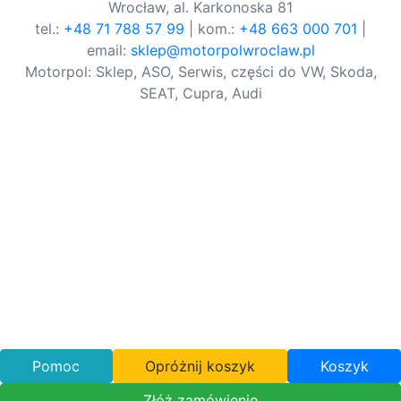
Wrocław, al. Karkonoska 81
tel.:
+48 71 788 57 99
| kom.:
+48 663 000 701
|
email:
sklep@motorpolwroclaw.pl
Motorpol: Sklep, ASO, Serwis, części do VW, Skoda,
SEAT, Cupra, Audi
Pomoc
Opróżnij koszyk
Koszyk
Złóż zamówienie