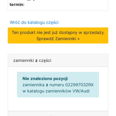
Wróć do katalogu części
Ten produkt nie jest już dostępny w sprzedaży.
Sprawdź Zamienniki »
zamienniki
z
części
Nie znaleziono pozycji
zamiennika
z
numeru 022997032RX
w katalogu zamienników VW/Audi