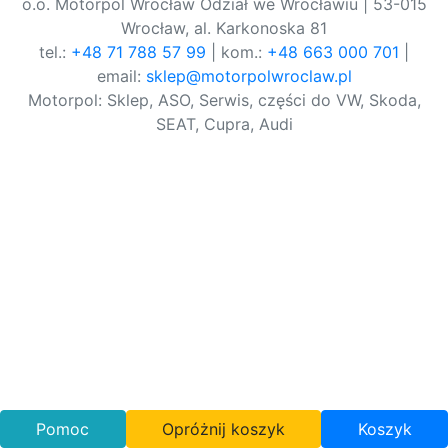
o.o. Motorpol Wrocław Odział we Wrocławiu | 53-015
Wrocław, al. Karkonoska 81
tel.:
+48 71 788 57 99
| kom.:
+48 663 000 701
|
email:
sklep@motorpolwroclaw.pl
Motorpol: Sklep, ASO, Serwis, części do VW, Skoda,
SEAT, Cupra, Audi
Pomoc
Opróżnij koszyk
Koszyk