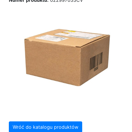
Numer produktu:
022997033CV
Wróć do katalogu produktów