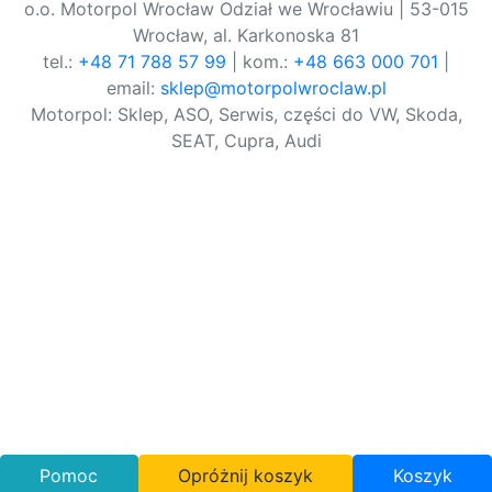
o.o. Motorpol Wrocław Odział we Wrocławiu | 53-015
Wrocław, al. Karkonoska 81
tel.:
+48 71 788 57 99
| kom.:
+48 663 000 701
|
email:
sklep@motorpolwroclaw.pl
Motorpol: Sklep, ASO, Serwis, części do VW, Skoda,
SEAT, Cupra, Audi
Pomoc
Opróżnij koszyk
Koszyk