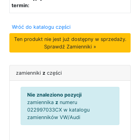
Wróć do katalogu części
Ten produkt nie jest już dostępny w sprzedaży.
Sprawdź Zamienniki »
zamienniki
z
części
Nie znaleziono pozycji
zamiennika
z
numeru
022997033CX w katalogu
zamienników VW/Audi