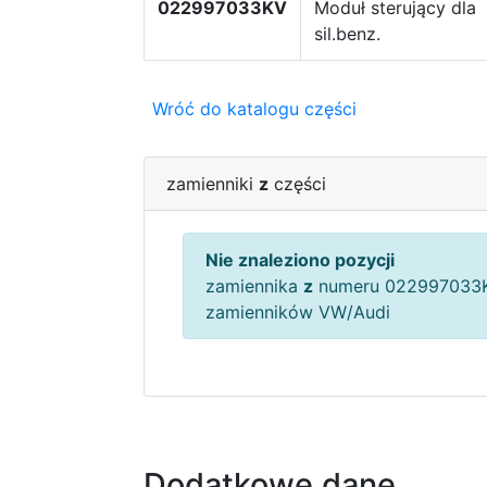
022997033KV
Moduł sterujący dla
sil.benz.
Wróć do katalogu części
zamienniki
z
części
Nie znaleziono pozycji
zamiennika
z
numeru 022997033K
zamienników VW/Audi
Dodatkowe dane