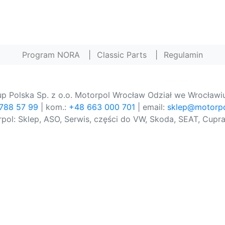
Program NORA
|
Classic Parts
|
Regulamin
p Polska Sp. z o.o. Motorpol Wrocław Odział we Wrocławiu
 788 57 99
| kom.:
+48 663 000 701
| email:
sklep@motorpo
pol: Sklep, ASO, Serwis, części do VW, Skoda, SEAT, Cupra