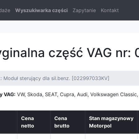
daże
Wyszukiwarka części
Zapytanie
Kontakt
yginalna część VAG nr
: Moduł sterujący dla sil.benz. [022997033KV]
y VAG:
VW, Skoda, SEAT, Cupra, Audi, Volkswagen Classi
Cena
Cena
Stan magazynowy
netto
brutto
Motorpol