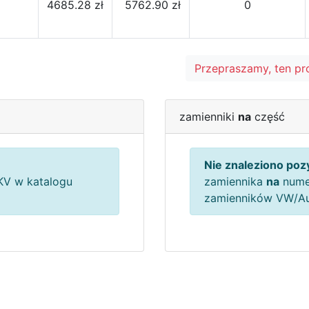
4685.28 zł
5762.90 zł
0
Przepraszamy, ten pr
zamienniki
na
część
Nie znaleziono pozy
V w katalogu
zamiennika
na
nume
zamienników VW/A