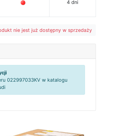
4 dni
odukt nie jest już dostępny w sprzedaży
cji
ru 022997033KV w katalogu
udi