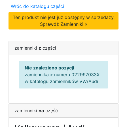
Wróć do katalogu części
Ten produkt nie jest już dostępny w sprzedaży.
Sprawdź Zamienniki »
zamienniki
z
części
Nie znaleziono pozycji
zamiennika
z
numeru 022997033X
w katalogu zamienników VW/Audi
zamienniki
na
część