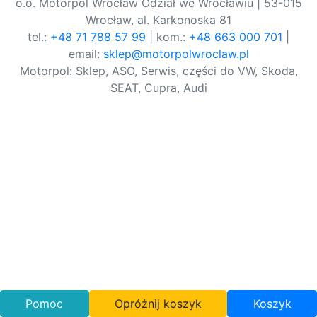
o.o. Motorpol Wrocław Odział we Wrocławiu | 53-015
Wrocław, al. Karkonoska 81
tel.:
+48 71 788 57 99
| kom.:
+48 663 000 701
|
email:
sklep@motorpolwroclaw.pl
Motorpol: Sklep, ASO, Serwis, części do VW, Skoda,
SEAT, Cupra, Audi
Pomoc
Opróżnij koszyk
Koszyk