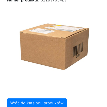
Numer produktu:
022997034EV
Wróć do katalogu produktów