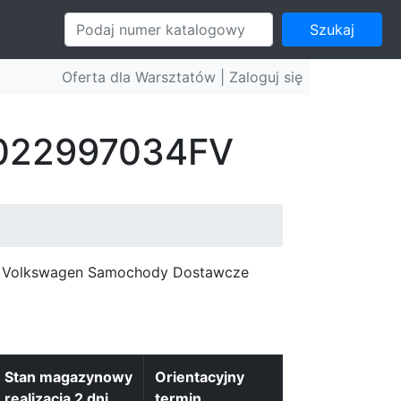
Szukaj
Oferta dla Warsztatów |
Zaloguj się
: 022997034FV
c, Volkswagen Samochody Dostawcze
Stan magazynowy
Orientacyjny
realizacja 2 dni
termin