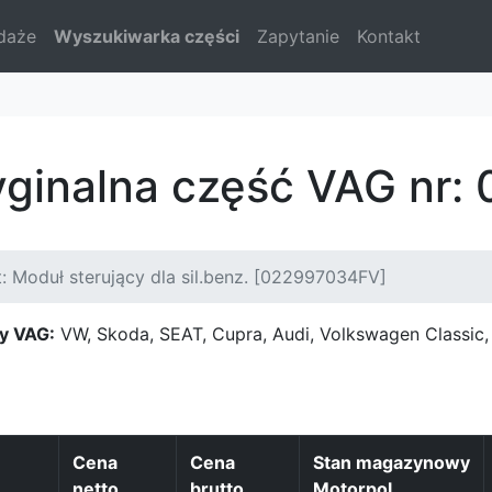
daże
Wyszukiwarka części
Zapytanie
Kontakt
yginalna część VAG nr
: Moduł sterujący dla sil.benz. [022997034FV]
y VAG:
VW, Skoda, SEAT, Cupra, Audi, Volkswagen Classi
Cena
Cena
Stan magazynowy
netto
brutto
Motorpol