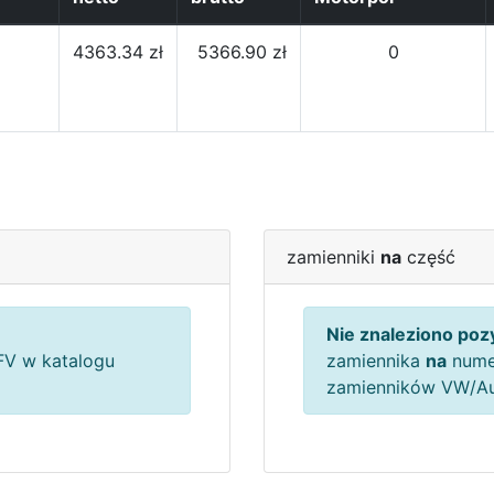
4363.34 zł
5366.90 zł
0
zamienniki
na
część
Nie znaleziono pozy
V w katalogu
zamiennika
na
nume
zamienników VW/A