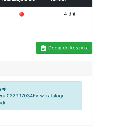
4 dni
Dodaj do koszyka
cji
ru 022997034FV w katalogu
udi