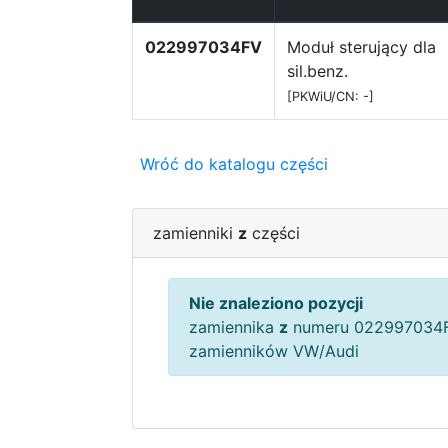
022997034FV
Moduł sterujący dla
sil.benz.
[PKWiU/CN: -]
Wróć do katalogu części
zamienniki
z
części
Nie znaleziono pozycji
zamiennika
z
numeru 022997034F
zamienników VW/Audi