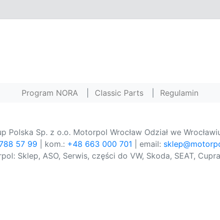
Program NORA
|
Classic Parts
|
Regulamin
p Polska Sp. z o.o. Motorpol Wrocław Odział we Wrocławiu
 788 57 99
| kom.:
+48 663 000 701
| email:
sklep@motorpo
pol: Sklep, ASO, Serwis, części do VW, Skoda, SEAT, Cupra