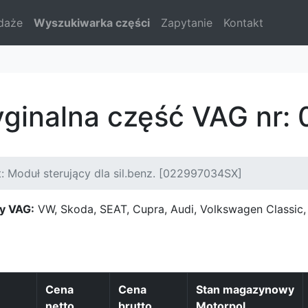
daże
Wyszukiwarka części
Zapytanie
Kontakt
yginalna część VAG nr
: Moduł sterujący dla sil.benz. [022997034SX]
y VAG:
VW, Skoda, SEAT, Cupra, Audi, Volkswagen Classi
Cena
Cena
Stan magazynowy
netto
brutto
Motorpol