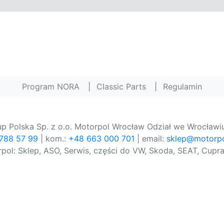
Program NORA
|
Classic Parts
|
Regulamin
p Polska Sp. z o.o. Motorpol Wrocław Odział we Wrocławiu
 788 57 99
| kom.:
+48 663 000 701
| email:
sklep@motorpo
pol: Sklep, ASO, Serwis, części do VW, Skoda, SEAT, Cupra