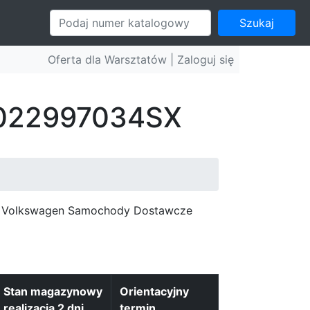
Szukaj
Oferta dla Warsztatów |
Zaloguj się
: 022997034SX
c, Volkswagen Samochody Dostawcze
Stan magazynowy
Orientacyjny
realizacja 2 dni
termin