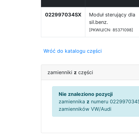
022997034SX
Moduł sterujący dla
sil.benz.
[PKWiU/CN: 85371098]
Wróć do katalogu części
zamienniki
z
części
Nie znaleziono pozycji
zamiennika
z
numeru 022997034S
zamienników VW/Audi