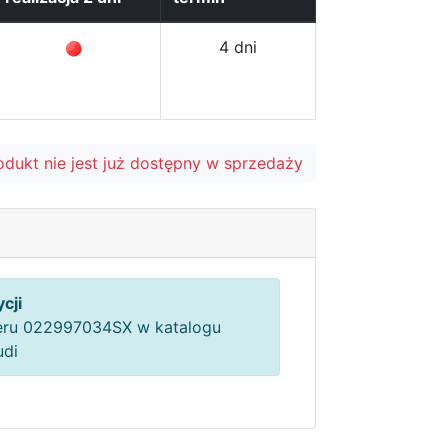
4 dni
odukt nie jest już dostępny w sprzedaży
cji
ru 022997034SX w katalogu
udi