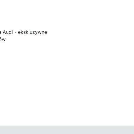
e Audi - ekskluzywne
ków