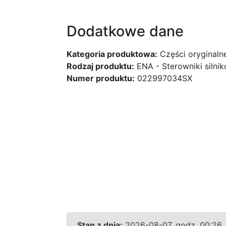
Dodatkowe dane
Kategoria produktowa:
Części oryginaln
Rodzaj produktu:
ENA - Sterowniki silni
Numer produktu:
022997034SX
Stan z dnia:
2026-08-07, godz. 00:26