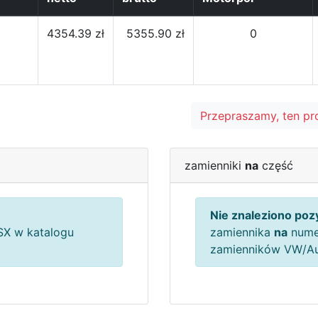
4354.39 zł
5355.90 zł
0
Przepraszamy, ten pr
zamienniki
na
część
Nie znaleziono pozy
X w katalogu
zamiennika
na
nume
zamienników VW/A