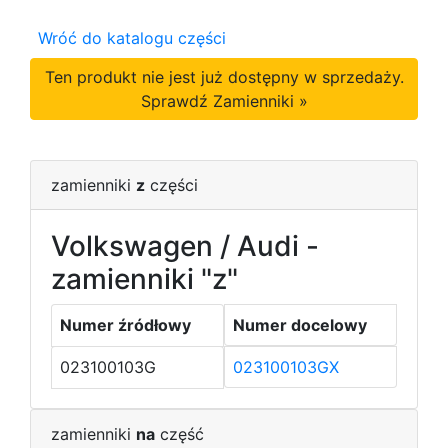
Wróć do katalogu części
Ten produkt nie jest już dostępny w sprzedaży.
Sprawdź Zamienniki »
zamienniki
z
części
Volkswagen / Audi -
zamienniki "z"
Numer źródłowy
Numer docelowy
023100103G
023100103GX
zamienniki
na
część