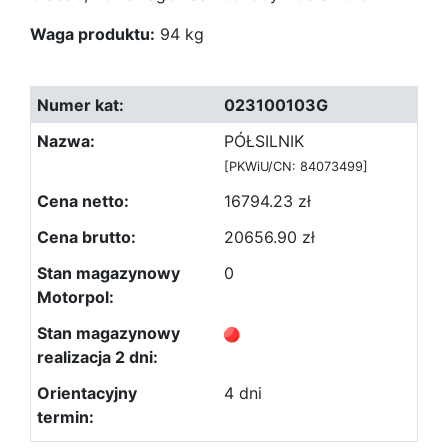
Waga produktu:
94 kg
023100103G
PÓŁSILNIK
[PKWiU/CN: 84073499]
16794.23 zł
20656.90 zł
0
4 dni