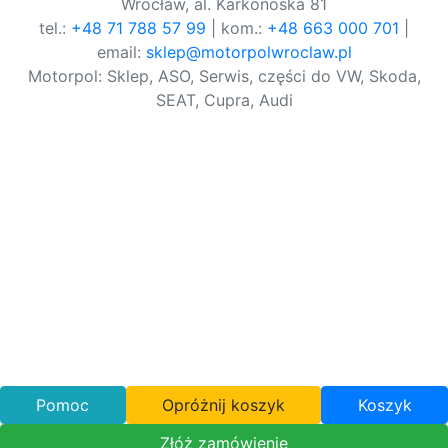
Wrocław, al. Karkonoska 81
tel.:
+48 71 788 57 99
| kom.:
+48 663 000 701
|
email:
sklep@motorpolwroclaw.pl
Motorpol: Sklep, ASO, Serwis, części do VW, Skoda,
SEAT, Cupra, Audi
Pomoc
Opróżnij koszyk
Koszyk
Złóż zamówienie