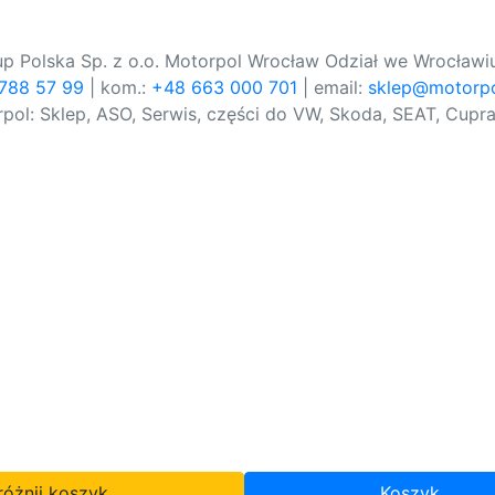
p Polska Sp. z o.o. Motorpol Wrocław Odział we Wrocławiu
 788 57 99
| kom.:
+48 663 000 701
| email:
sklep@motorpo
pol: Sklep, ASO, Serwis, części do VW, Skoda, SEAT, Cupra
óżnij koszyk
Koszyk