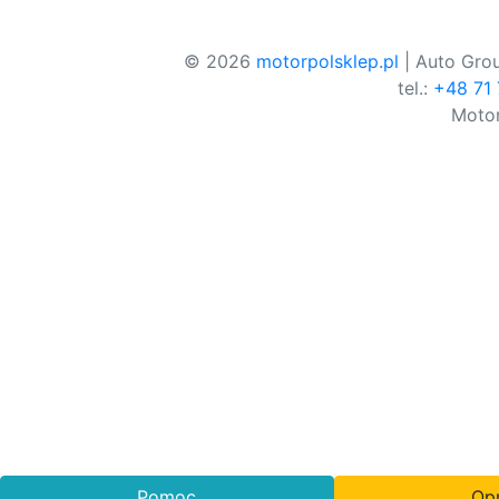
© 2026
motorpolsklep.pl
| Auto Grou
tel.:
+48 71
Motor
Pomoc
Opr