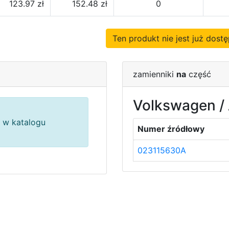
123.97 zł
152.48 zł
0
Ten produkt nie jest już dos
zamienniki
na
część
Volkswagen / 
 w katalogu
Numer źródłowy
023115630A