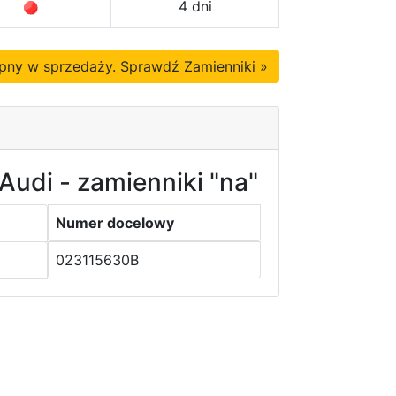
4 dni
tępny w sprzedaży. Sprawdź Zamienniki »
Audi - zamienniki "na"
Numer docelowy
023115630B