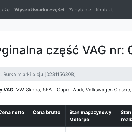
daże
Wyszukiwarka części
Zapytanie
Kontakt
yginalna część VAG nr
: Rurka miarki oleju [023115630B]
y VAG:
VW, Skoda, SEAT, Cupra, Audi, Volkswagen Classi
Cena netto
Cena brutto
Stan magazynowy
Sta
Motorpol
reali