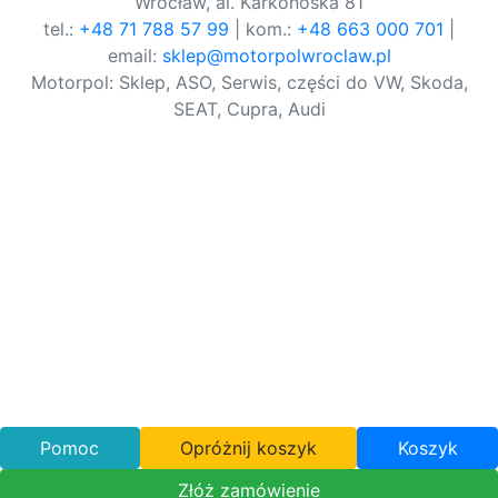
Wrocław, al. Karkonoska 81
tel.:
+48 71 788 57 99
| kom.:
+48 663 000 701
|
email:
sklep@motorpolwroclaw.pl
Motorpol: Sklep, ASO, Serwis, części do VW, Skoda,
SEAT, Cupra, Audi
Pomoc
Opróżnij koszyk
Koszyk
Złóż zamówienie