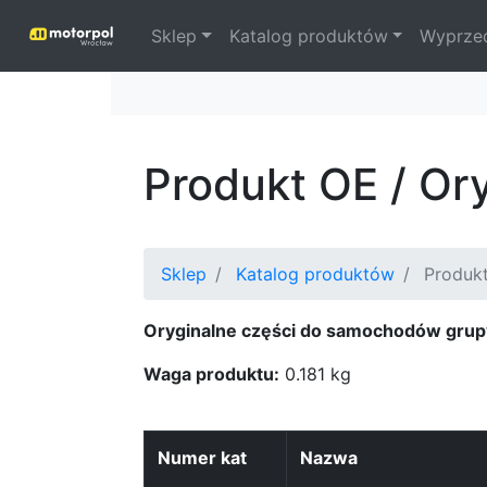
Sklep
Katalog produktów
Wyprze
Produkt OE / Or
Sklep
Katalog produktów
Produk
Oryginalne części do samochodów grup
Waga produktu:
0.181 kg
Numer kat
Nazwa