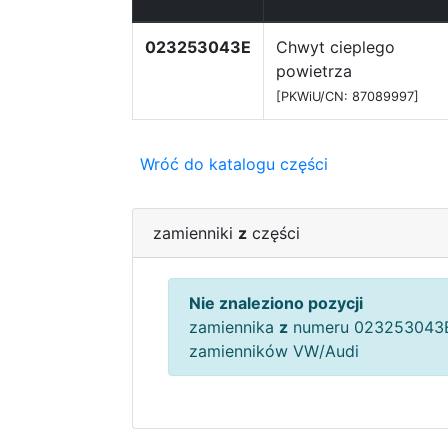
023253043E
Chwyt cieplego
powietrza
[PKWiU/CN: 87089997]
Wróć do katalogu części
zamienniki
z
części
Nie znaleziono pozycji
zamiennika
z
numeru 023253043E
zamienników VW/Audi