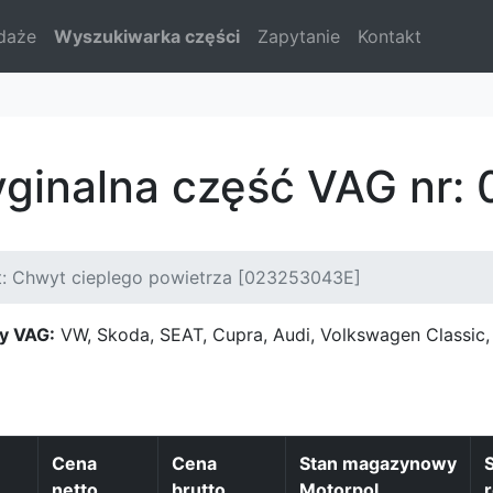
daże
Wyszukiwarka części
Zapytanie
Kontakt
yginalna część VAG nr
t: Chwyt cieplego powietrza [023253043E]
y VAG:
VW, Skoda, SEAT, Cupra, Audi, Volkswagen Classi
Cena
Cena
Stan magazynowy
netto
brutto
Motorpol
r