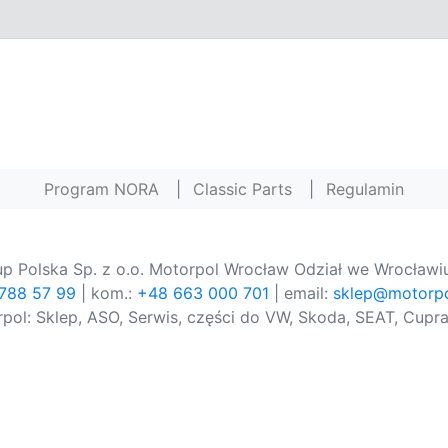
Program NORA
|
Classic Parts
|
Regulamin
p Polska Sp. z o.o. Motorpol Wrocław Odział we Wrocławiu
 788 57 99
| kom.:
+48 663 000 701
| email:
sklep@motorpo
pol: Sklep, ASO, Serwis, części do VW, Skoda, SEAT, Cupra