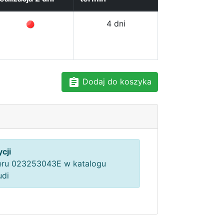
4 dni
Dodaj do koszyka
cji
ru 023253043E w katalogu
udi