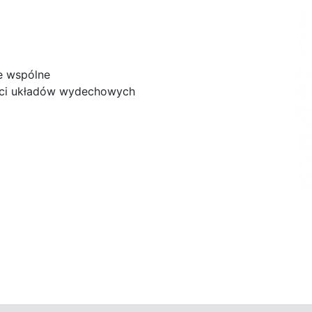
e wspólne
ści układów wydechowych