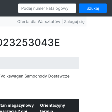
Szukaj
Oferta dla Warsztatów |
Zaloguj się
: 023253043E
c, Volkswagen Samochody Dostawcze
Stan magazynowy
Orientacyjny
ealizacja 2 dni
termin