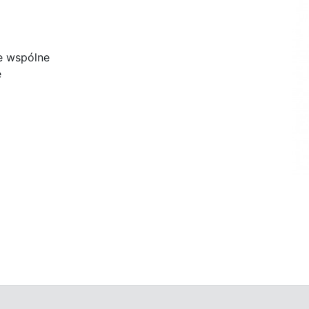
e wspólne
e