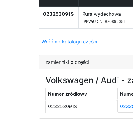
023253091S
Rura wydechowa
[PKWiU/CN: 87089235]
Wróć do katalogu części
zamienniki
z
części
Volkswagen / Audi - z
Numer źródłowy
Nume
023253091S
0232