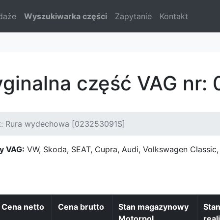
daże
Wyszukiwarka części
Zapytanie
Kontakt
yginalna część VAG nr
t: Rura wydechowa [023253091S]
y VAG:
VW, Skoda, SEAT, Cupra, Audi, Volkswagen Classi
Cena netto
Cena brutto
Stan magazynowy
Sta
Motorpol
real