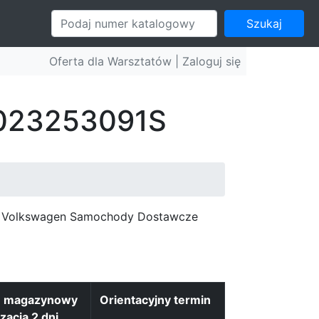
Szukaj
Oferta dla Warsztatów |
Zaloguj się
: 023253091S
c, Volkswagen Samochody Dostawcze
n magazynowy
Orientacyjny termin
izacja 2 dni