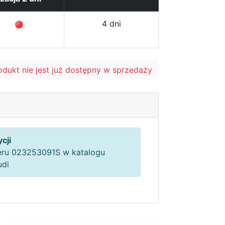
4 dni
odukt nie jest już dostępny w sprzedaży
cji
ru 023253091S w katalogu
udi