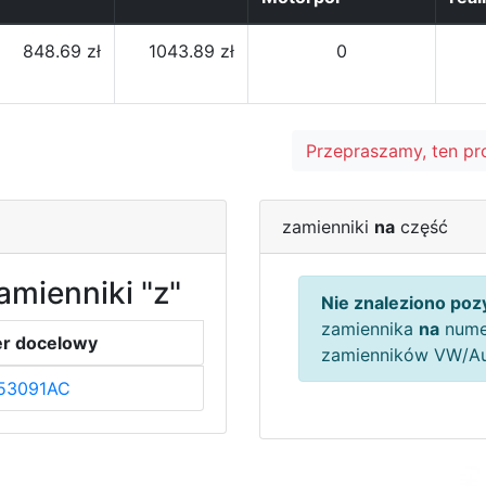
848.69 zł
1043.89 zł
0
Przepraszamy, ten pr
zamienniki
na
część
amienniki "z"
Nie znaleziono pozy
zamiennika
na
nume
r docelowy
zamienników VW/A
53091AC