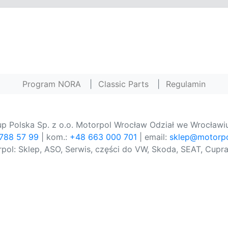
Program NORA
|
Classic Parts
|
Regulamin
p Polska Sp. z o.o. Motorpol Wrocław Odział we Wrocławiu
 788 57 99
| kom.:
+48 663 000 701
| email:
sklep@motorpo
pol: Sklep, ASO, Serwis, części do VW, Skoda, SEAT, Cupra