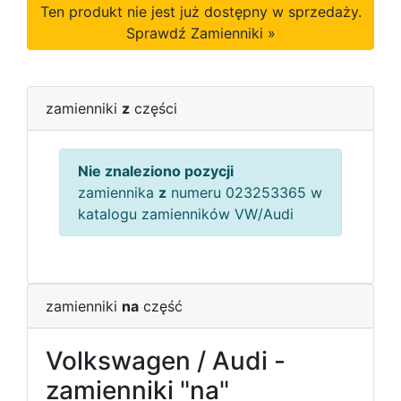
Ten produkt nie jest już dostępny w sprzedaży.
Sprawdź Zamienniki »
zamienniki
z
części
Nie znaleziono pozycji
zamiennika
z
numeru 023253365 w
katalogu zamienników VW/Audi
zamienniki
na
część
Volkswagen / Audi -
zamienniki "na"