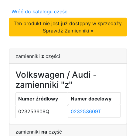
Wróć do katalogu części
Ten produkt nie jest już dostępny w sprzedaży.
Sprawdź Zamienniki »
zamienniki
z
części
Volkswagen / Audi -
zamienniki "z"
Numer źródłowy
Numer docelowy
023253609Q
023253609T
zamienniki
na
część