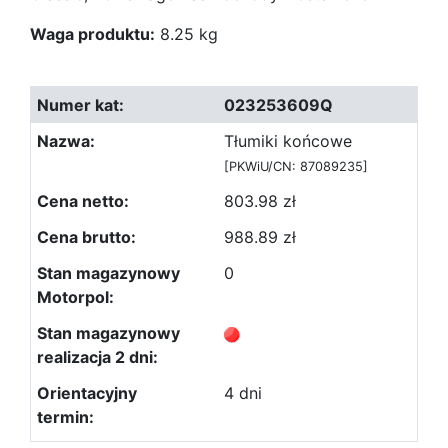
Waga produktu:
8.25 kg
023253609Q
Tłumiki końcowe
[PKWiU/CN: 87089235]
803.98 zł
988.89 zł
0
4 dni