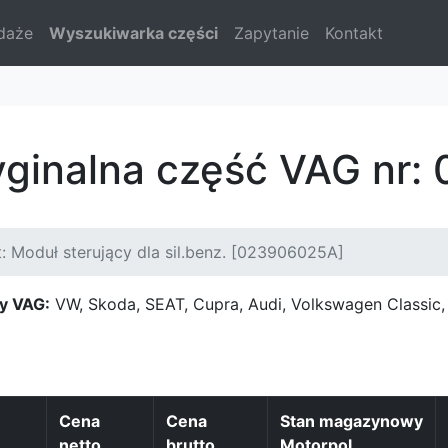
daże
Wyszukiwarka części
Zapytanie
Kontakt
yginalna część VAG nr
: Moduł sterujący dla sil.benz. [023906025A]
y VAG:
VW, Skoda, SEAT, Cupra, Audi, Volkswagen Classi
Cena
Cena
Stan magazynowy
netto
brutto
Motorpol