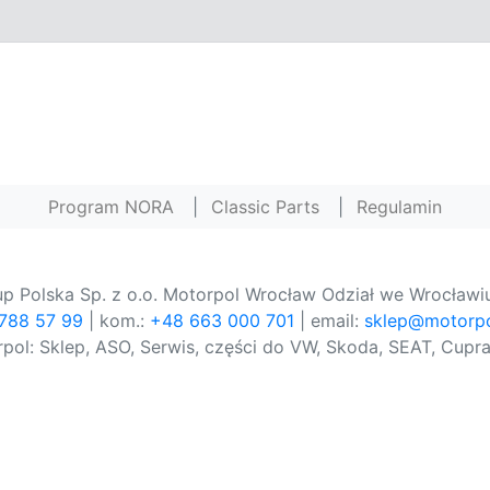
Program NORA
|
Classic Parts
|
Regulamin
p Polska Sp. z o.o. Motorpol Wrocław Odział we Wrocławiu
 788 57 99
| kom.:
+48 663 000 701
| email:
sklep@motorpo
pol: Sklep, ASO, Serwis, części do VW, Skoda, SEAT, Cupra