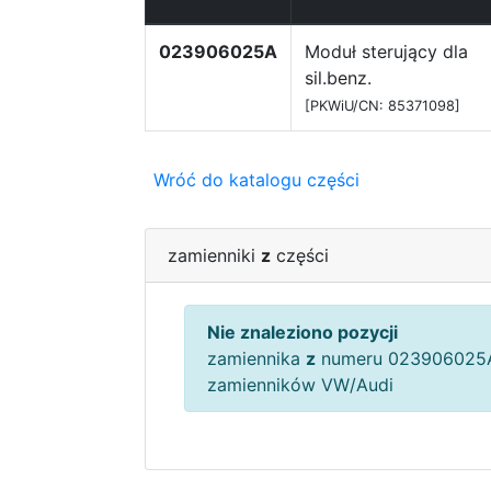
023906025A
Moduł sterujący dla
sil.benz.
[PKWiU/CN: 85371098]
Wróć do katalogu części
zamienniki
z
części
Nie znaleziono pozycji
zamiennika
z
numeru 023906025A
zamienników VW/Audi