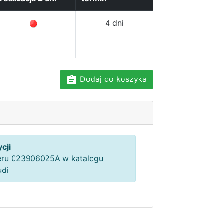
4 dni
Dodaj do koszyka
cji
ru 023906025A w katalogu
udi