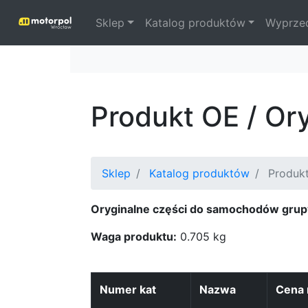
Sklep
Katalog produktów
Wyprze
Produkt OE / Or
Sklep
Katalog produktów
Produk
Oryginalne części do samochodów grup
Waga produktu:
0.705 kg
Numer kat
Nazwa
Cena 