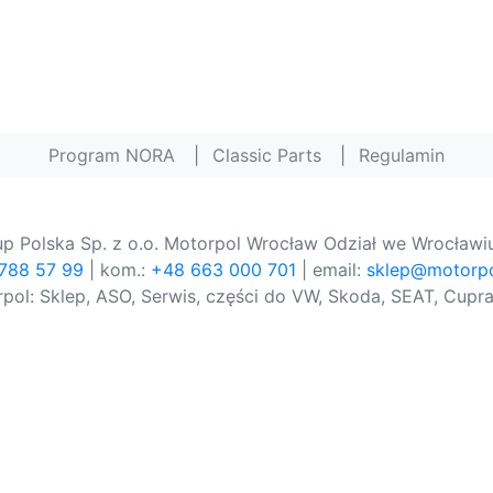
Program NORA
|
Classic Parts
|
Regulamin
p Polska Sp. z o.o. Motorpol Wrocław Odział we Wrocławiu
 788 57 99
| kom.:
+48 663 000 701
| email:
sklep@motorpo
pol: Sklep, ASO, Serwis, części do VW, Skoda, SEAT, Cupra