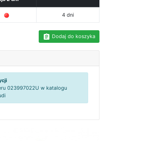
4 dni
Dodaj do koszyka
cji
ru 023997022U w katalogu
udi