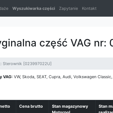
daże
Wyszukiwarka części
Zapytanie
Kontakt
yginalna część VAG nr
t: Sterownik [023997022U]
y VAG:
VW, Skoda, SEAT, Cupra, Audi, Volkswagen Classi
netto
Cena brutto
Stan magazynowy
Stan 
Motorpol
realiza