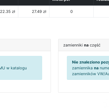
22.35 zł
27.49 zł
0
zamienniki
na
część
Nie znaleziono pozy
U w katalogu
zamiennika
na
nume
zamienników VW/A