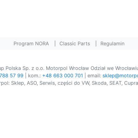
Program NORA
|
Classic Parts
|
Regulamin
p Polska Sp. z o.o. Motorpol Wrocław Odział we Wrocławiu
 788 57 99
| kom.:
+48 663 000 701
| email:
sklep@motorpo
pol: Sklep, ASO, Serwis, części do VW, Skoda, SEAT, Cupra