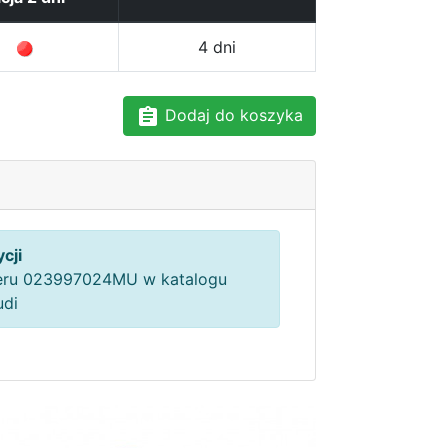
4 dni
Dodaj do koszyka
cji
ru 023997024MU w katalogu
udi