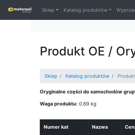
Sklep
Katalog produktów
Wyprze
Produkt OE / O
Sklep
Katalog produktów
Produk
Oryginalne części do samochodów grup
Waga produktu:
0.69 kg
Numer kat
Nazwa
Cen