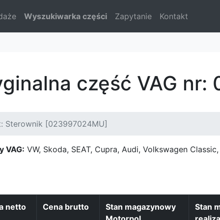
daże
Wyszukiwarka części
Zapytanie
Kontakt
ryginalna część VAG nr
t: Sterownik [023997024MU]
y VAG:
VW, Skoda, SEAT, Cupra, Audi, Volkswagen Classi
a netto
Cena brutto
Stan magazynowy
Stan 
Motorpol
realiza