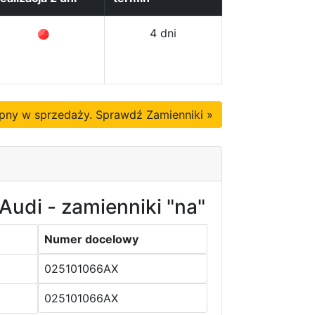
4 dni
tępny w sprzedaży. Sprawdź Zamienniki »
Audi - zamienniki "na"
Numer docelowy
025101066AX
025101066AX