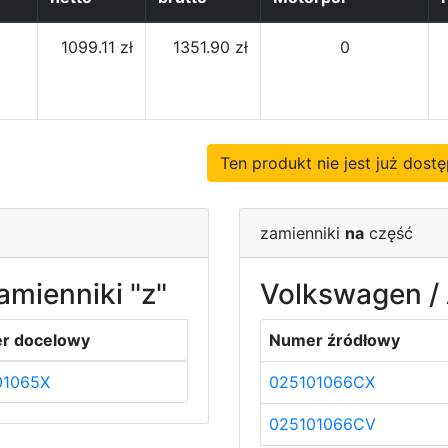
1099.11 zł
1351.90 zł
0
Ten produkt nie jest już dos
zamienniki
na
część
amienniki "z"
Volkswagen / 
r docelowy
Numer źródłowy
01065X
025101066CX
025101066CV