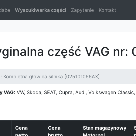
daże
Wyszukiwarka części
Zapytanie
Kontakt
yginalna część VAG nr
: Kompletna głowica silnika [025101066AX]
y VAG:
VW, Skoda, SEAT, Cupra, Audi, Volkswagen Classi
Cena
Cena
Stan magazynowy
netto
brutto
Motorpol