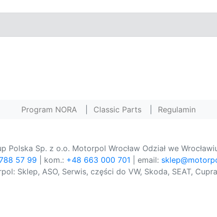
Program NORA
|
Classic Parts
|
Regulamin
p Polska Sp. z o.o. Motorpol Wrocław Odział we Wrocławiu
 788 57 99
| kom.:
+48 663 000 701
| email:
sklep@motorpo
pol: Sklep, ASO, Serwis, części do VW, Skoda, SEAT, Cupra