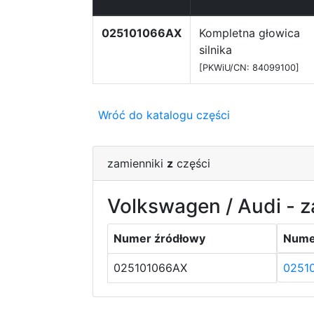
025101066AX
Kompletna głowica
silnika
[PKWiU/CN: 84099100]
Wróć do katalogu części
zamienniki
z
części
Volkswagen / Audi - z
Numer źródłowy
Nume
025101066AX
0251