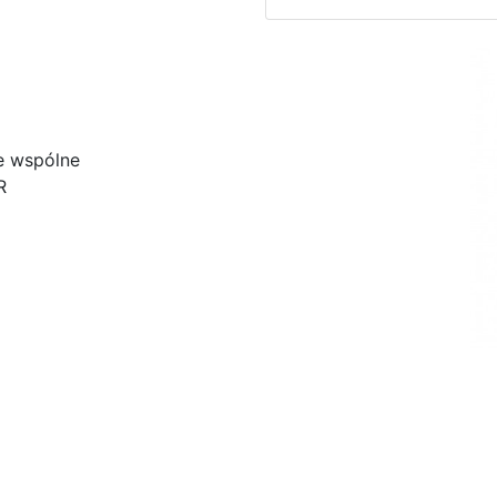
e wspólne
R