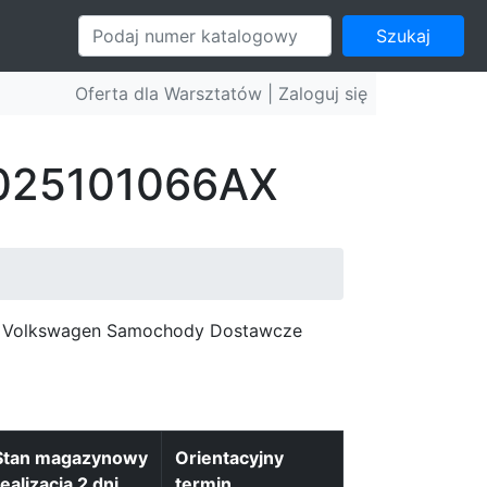
Szukaj
Oferta dla Warsztatów |
Zaloguj się
: 025101066AX
c, Volkswagen Samochody Dostawcze
Stan magazynowy
Orientacyjny
realizacja 2 dni
termin