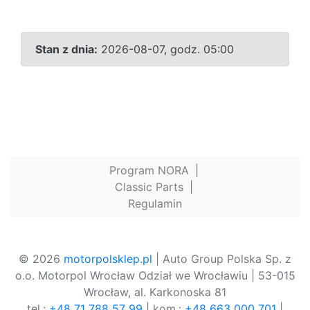
Stan z dnia:
2026-08-07, godz. 05:00
Program NORA
|
Classic Parts
|
Regulamin
© 2026
motorpolsklep.pl
| Auto Group Polska Sp. z
o.o. Motorpol Wrocław Odział we Wrocławiu | 53-015
Wrocław, al. Karkonoska 81
tel.:
+48 71 788 57 99
| kom.:
+48 663 000 701
|