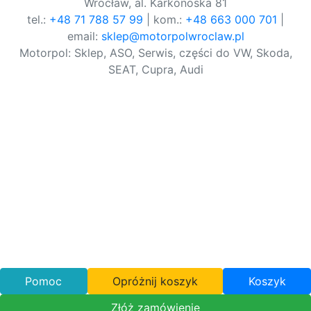
Wrocław, al. Karkonoska 81
tel.:
+48 71 788 57 99
| kom.:
+48 663 000 701
|
email:
sklep@motorpolwroclaw.pl
Motorpol: Sklep, ASO, Serwis, części do VW, Skoda,
SEAT, Cupra, Audi
Pomoc
Opróżnij koszyk
Koszyk
Złóż zamówienie