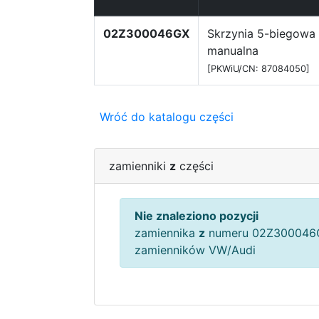
02Z300046GX
Skrzynia 5-biegowa
manualna
[PKWiU/CN: 87084050]
Wróć do katalogu części
zamienniki
z
części
Nie znaleziono pozycji
zamiennika
z
numeru 02Z300046G
zamienników VW/Audi