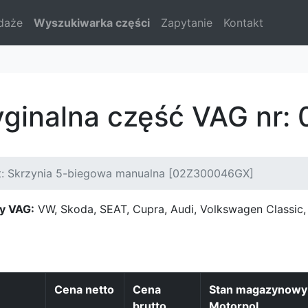
daże
Wyszukiwarka części
Zapytanie
Kontakt
ryginalna część VAG nr
t: Skrzynia 5-biegowa manualna [02Z300046GX]
y VAG:
VW, Skoda, SEAT, Cupra, Audi, Volkswagen Classi
Cena netto
Cena
Stan magazynowy
brutto
Motorpol