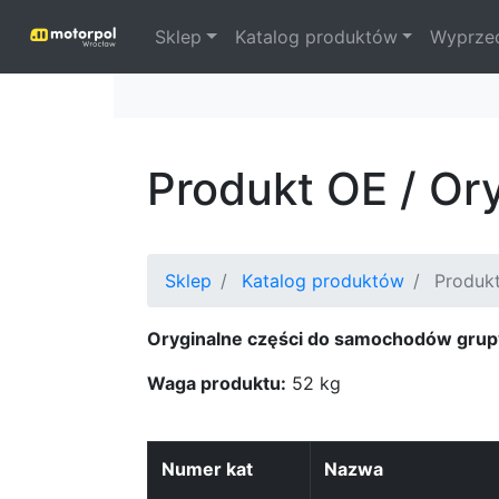
Sklep
Katalog produktów
Wyprze
Produkt OE / O
Sklep
Katalog produktów
Produk
Oryginalne części do samochodów grup
Waga produktu:
52 kg
Numer kat
Nazwa