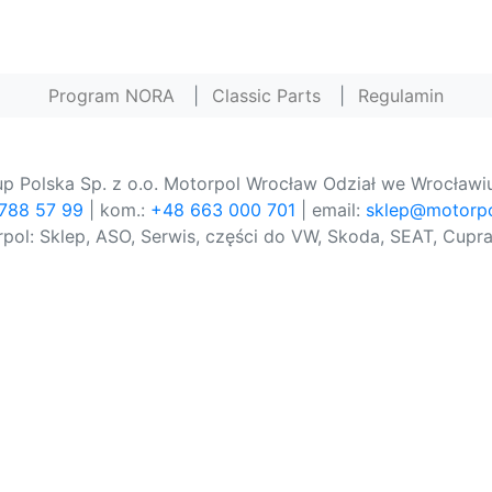
Program NORA
|
Classic Parts
|
Regulamin
p Polska Sp. z o.o. Motorpol Wrocław Odział we Wrocławiu
 788 57 99
| kom.:
+48 663 000 701
| email:
sklep@motorpo
pol: Sklep, ASO, Serwis, części do VW, Skoda, SEAT, Cupra