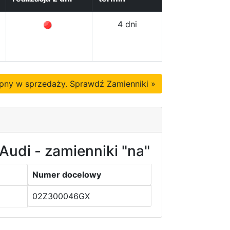
4 dni
tępny w sprzedaży. Sprawdź Zamienniki »
Audi - zamienniki "na"
Numer docelowy
02Z300046GX