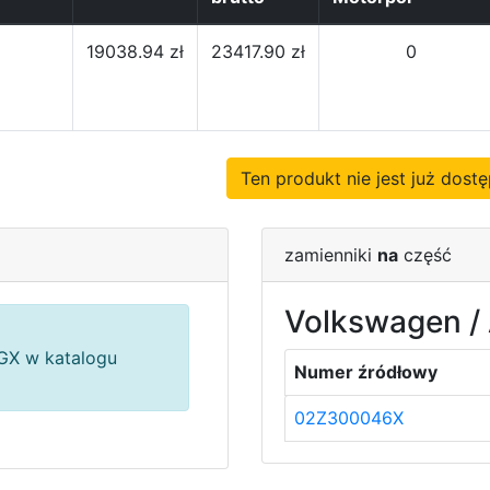
19038.94 zł
23417.90 zł
0
Ten produkt nie jest już dos
zamienniki
na
część
Volkswagen / 
X w katalogu
Numer źródłowy
02Z300046X