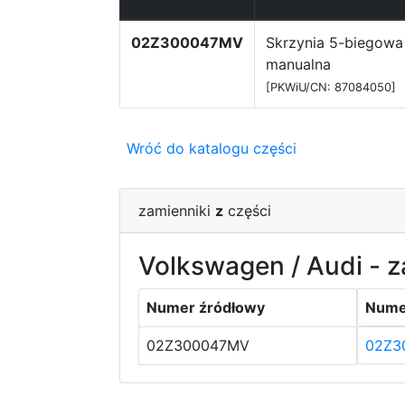
02Z300047MV
Skrzynia 5-biegowa
manualna
[PKWiU/CN: 87084050]
Wróć do katalogu części
zamienniki
z
części
Volkswagen / Audi - z
Numer źródłowy
Nume
02Z300047MV
02Z3