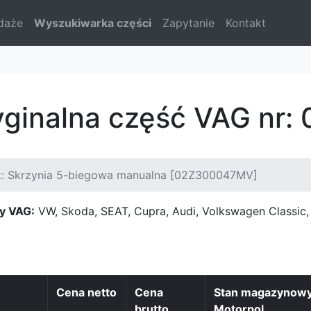
daże
Wyszukiwarka części
Zapytanie
Kontakt
ryginalna część VAG n
t: Skrzynia 5-biegowa manualna [02Z300047MV]
y VAG:
VW, Skoda, SEAT, Cupra, Audi, Volkswagen Classi
Cena netto
Cena
Stan magazynow
brutto
Motorpol