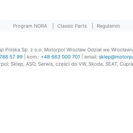
Program NORA
|
Classic Parts
|
Regulamin
p Polska Sp. z o.o. Motorpol Wrocław Odział we Wrocławiu
 788 57 99
| kom.:
+48 663 000 701
| email:
sklep@motorpo
pol: Sklep, ASO, Serwis, części do VW, Skoda, SEAT, Cupra