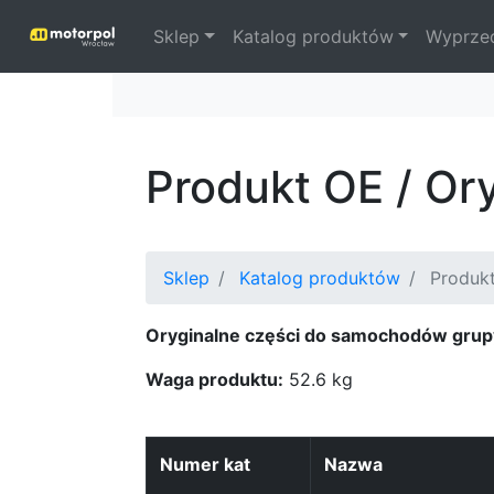
Sklep
Katalog produktów
Wyprze
Produkt OE / O
Sklep
Katalog produktów
Produk
Oryginalne części do samochodów grup
Waga produktu:
52.6 kg
Numer kat
Nazwa