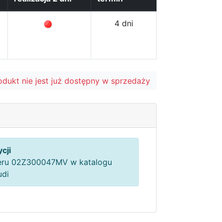
4 dni
odukt nie jest już dostępny w sprzedaży
cji
ru 02Z300047MV w katalogu
udi