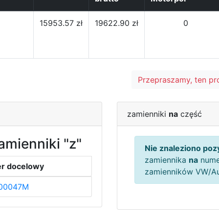
15953.57 zł
19622.90 zł
0
Przepraszamy, ten pr
zamienniki
na
część
amienniki "z"
Nie znaleziono pozy
zamiennika
na
nume
r docelowy
zamienników VW/A
00047M