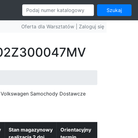
Szukaj
Oferta dla Warsztatów |
Zaloguj się
r: 02Z300047MV
c, Volkswagen Samochody Dostawcze
y
Stan magazynowy
Orientacyjny
realizacja 2 dni
termin