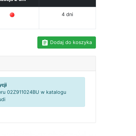
4 dni
Dodaj do koszyka
cji
ru 02Z911024BU w katalogu
udi