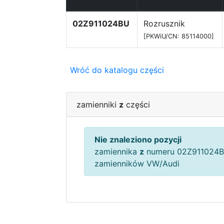
02Z911024BU
Rozrusznik
[PKWiU/CN: 85114000]
Wróć do katalogu części
zamienniki
z
części
Nie znaleziono pozycji
zamiennika
z
numeru 02Z911024B
zamienników VW/Audi