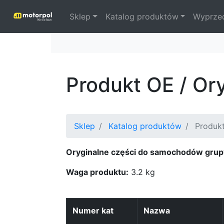
Sklep
Katalog produktów
Wyprze
Produkt OE / Or
Sklep
Katalog produktów
Produk
Oryginalne części do samochodów grup
Waga produktu:
3.2 kg
Numer kat
Nazwa