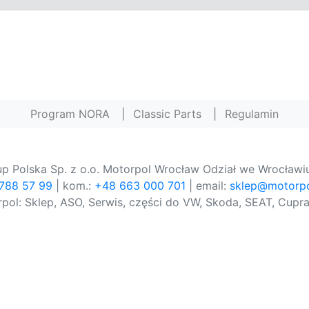
Program NORA
|
Classic Parts
|
Regulamin
p Polska Sp. z o.o. Motorpol Wrocław Odział we Wrocławiu
 788 57 99
| kom.:
+48 663 000 701
| email:
sklep@motorpo
pol: Sklep, ASO, Serwis, części do VW, Skoda, SEAT, Cupra