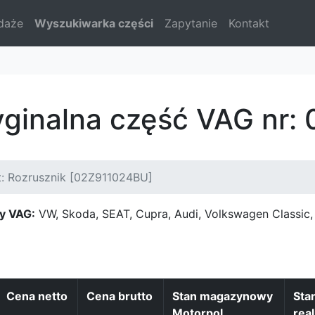
daże
Wyszukiwarka części
Zapytanie
Kontakt
yginalna część VAG nr
t: Rozrusznik [02Z911024BU]
y VAG:
VW, Skoda, SEAT, Cupra, Audi, Volkswagen Classi
Cena netto
Cena brutto
Stan magazynowy
Sta
Motorpol
real