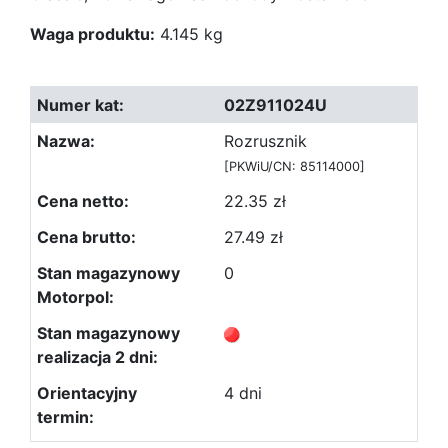
Waga produktu:
4.145 kg
02Z911024U
Rozrusznik
[PKWiU/CN: 85114000]
22.35 zł
27.49 zł
0
4 dni