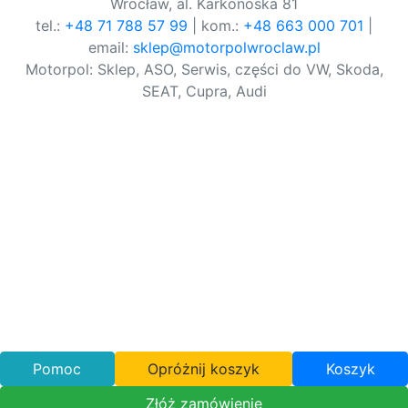
Wrocław, al. Karkonoska 81
tel.:
+48 71 788 57 99
| kom.:
+48 663 000 701
|
email:
sklep@motorpolwroclaw.pl
Motorpol: Sklep, ASO, Serwis, części do VW, Skoda,
SEAT, Cupra, Audi
Pomoc
Opróżnij koszyk
Koszyk
Złóż zamówienie