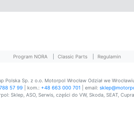
Program NORA
|
Classic Parts
|
Regulamin
p Polska Sp. z o.o. Motorpol Wrocław Odział we Wrocławiu
 788 57 99
| kom.:
+48 663 000 701
| email:
sklep@motorpo
pol: Sklep, ASO, Serwis, części do VW, Skoda, SEAT, Cupra