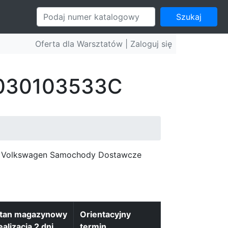
Szukaj
Oferta dla Warsztatów |
Zaloguj się
: 030103533C
c, Volkswagen Samochody Dostawcze
tan magazynowy
Orientacyjny
ealizacja 2 dni
termin