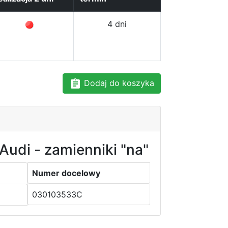
4 dni
Dodaj do koszyka
Audi - zamienniki "na"
Numer docelowy
030103533C