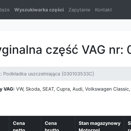
daże
Wyszukiwarka części
Zapytanie
Kontakt
yginalna część VAG nr
: Podkładka uszczelniająca [030103533C]
y VAG:
VW, Skoda, SEAT, Cupra, Audi, Volkswagen Classi
Cena
Cena
Stan magazynowy
S
netto
brutto
Motorpol
r