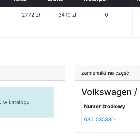
27.72 zł
34.10 zł
0
zamienniki
na
część
Volkswagen / 
 w katalogu
Numer źródłowy
030103533D