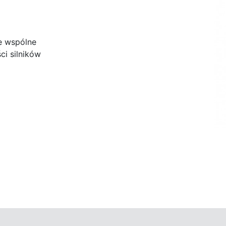
e wspólne
i silników