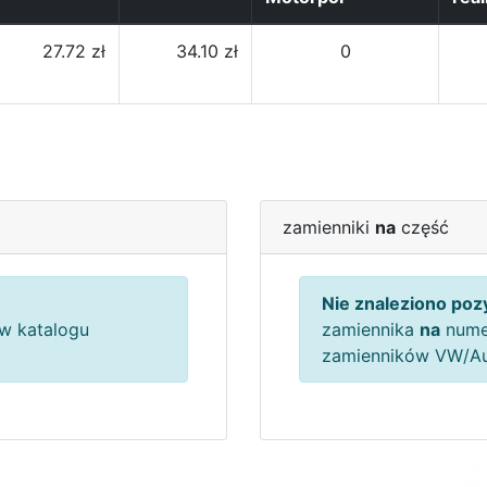
27.72 zł
34.10 zł
0
zamienniki
na
część
Nie znaleziono pozy
w katalogu
zamiennika
na
nume
zamienników VW/A