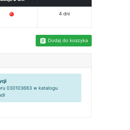
4 dni
Dodaj do koszyka
cji
ru 030103683 w katalogu
udi