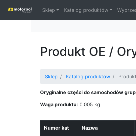
Sklep
Katalog produktów
Wyprze
Produkt OE / Or
Sklep
Katalog produktów
Produk
Oryginalne części do samochodów grup
Waga produktu:
0.005 kg
Numer kat
Nazwa