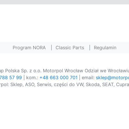
Program NORA
|
Classic Parts
|
Regulamin
p Polska Sp. z o.o. Motorpol Wrocław Odział we Wrocławiu
 788 57 99
| kom.:
+48 663 000 701
| email:
sklep@motorpo
pol: Sklep, ASO, Serwis, części do VW, Skoda, SEAT, Cupra