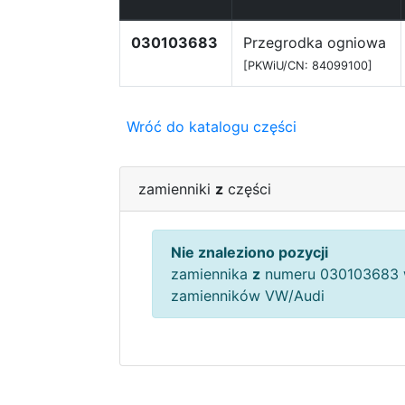
030103683
Przegrodka ogniowa
[PKWiU/CN: 84099100]
Wróć do katalogu części
zamienniki
z
części
Nie znaleziono pozycji
zamiennika
z
numeru 030103683 
zamienników VW/Audi