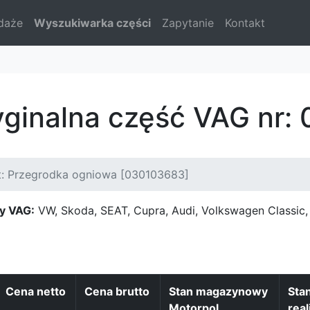
daże
Wyszukiwarka części
Zapytanie
Kontakt
yginalna część VAG nr
t: Przegrodka ogniowa [030103683]
y VAG:
VW, Skoda, SEAT, Cupra, Audi, Volkswagen Classi
Cena netto
Cena brutto
Stan magazynowy
Sta
Motorpol
real