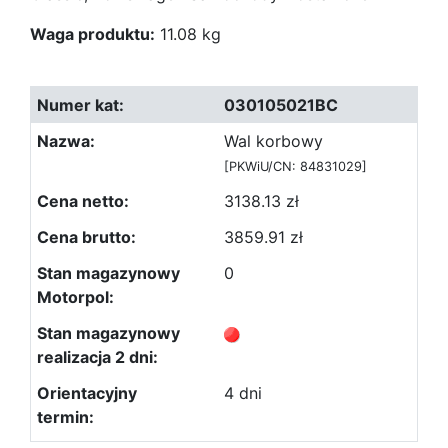
Waga produktu:
11.08 kg
030105021BC
Wal korbowy
[PKWiU/CN: 84831029]
3138.13 zł
3859.91 zł
0
4 dni