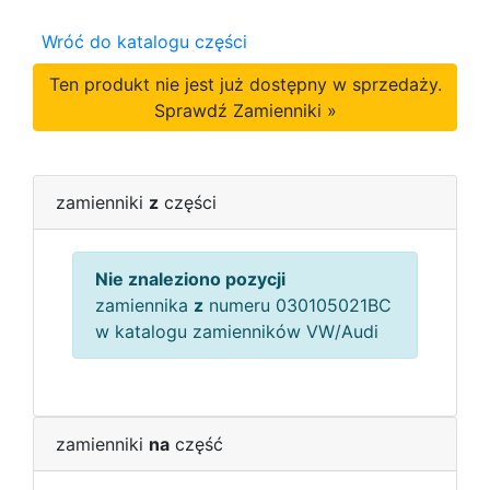
Wróć do katalogu części
Ten produkt nie jest już dostępny w sprzedaży.
Sprawdź Zamienniki »
zamienniki
z
części
Nie znaleziono pozycji
zamiennika
z
numeru 030105021BC
w katalogu zamienników VW/Audi
zamienniki
na
część