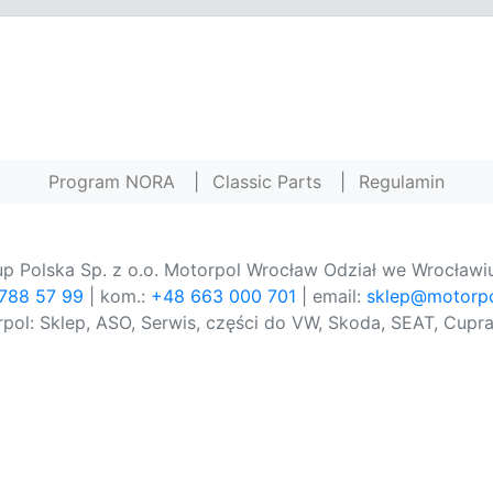
Program NORA
|
Classic Parts
|
Regulamin
p Polska Sp. z o.o. Motorpol Wrocław Odział we Wrocławiu
 788 57 99
| kom.:
+48 663 000 701
| email:
sklep@motorpo
pol: Sklep, ASO, Serwis, części do VW, Skoda, SEAT, Cupra