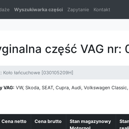
daże
Wyszukiwarka części
Zapytanie
Kontakt
yginalna część VAG nr
t: Koło łańcuchowe [030105209H]
y VAG:
VW, Skoda, SEAT, Cupra, Audi, Volkswagen Classi
Cena netto
Cena brutto
Stan magazynowy
Sta
Motorpol
real