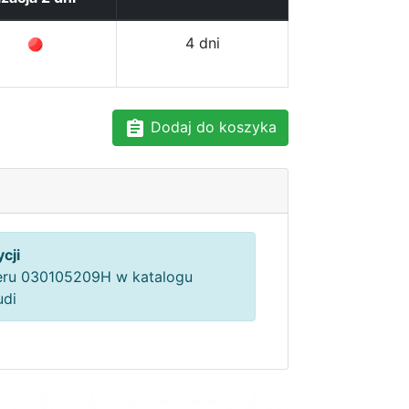
4 dni
Dodaj do koszyka
cji
ru 030105209H w katalogu
udi