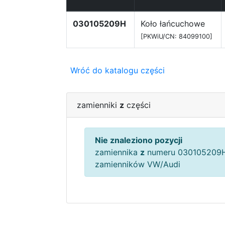
030105209H
Koło łańcuchowe
[PKWiU/CN: 84099100]
Wróć do katalogu części
zamienniki
z
części
Nie znaleziono pozycji
zamiennika
z
numeru 030105209H
zamienników VW/Audi