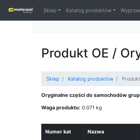
Sklep
Katalog produktów
Wyprze
Produkt OE / Or
Sklep
Katalog produktów
Produk
Oryginalne części do samochodów grup
Waga produktu:
0.071 kg
Numer kat
Nazwa