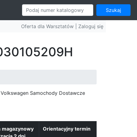
Szukaj
Oferta dla Warsztatów |
Zaloguj się
: 030105209H
c, Volkswagen Samochody Dostawcze
n magazynowy
Orientacyjny termin
izacja 2 dni