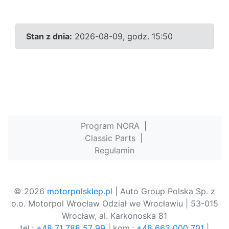
Stan z dnia:
2026-08-09, godz. 15:50
Program NORA
|
Classic Parts
|
Regulamin
© 2026
motorpolsklep.pl
| Auto Group Polska Sp. z
o.o. Motorpol Wrocław Odział we Wrocławiu | 53-015
Wrocław, al. Karkonoska 81
tel.:
+48 71 788 57 99
| kom.:
+48 663 000 701
|