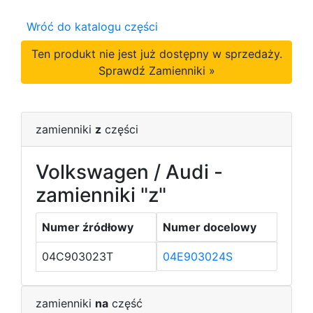
Wróć do katalogu części
Ten produkt nie jest już dostępny w sprzedaży.
Sprawdź Zamienniki »
zamienniki
z
części
Volkswagen / Audi -
zamienniki "z"
Numer źródłowy
Numer docelowy
04C903023T
04E903024S
zamienniki
na
część