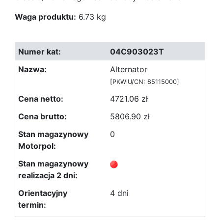
Waga produktu:
6.73 kg
04C903023T
Alternator
[PKWiU/CN: 85115000]
4721.06 zł
5806.90 zł
0
4 dni