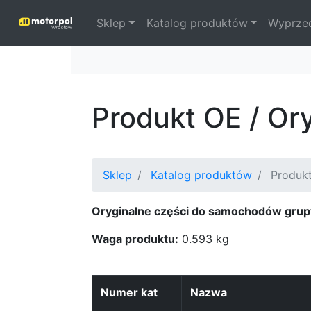
Sklep
Katalog produktów
Wyprze
Produkt OE / Or
Sklep
Katalog produktów
Produk
Oryginalne części do samochodów grup
Waga produktu:
0.593 kg
Numer kat
Nazwa