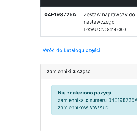
04E198725A
Zestaw naprawczy do s
nastawczego
[PKWiU/CN: 84149000]
Wróć do katalogu części
zamienniki
z
części
Nie znaleziono pozycji
zamiennika
z
numeru 04E198725A
zamienników VW/Audi