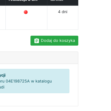
4 dni
Dodaj do koszyka
cji
ru 04E198725A w katalogu
udi