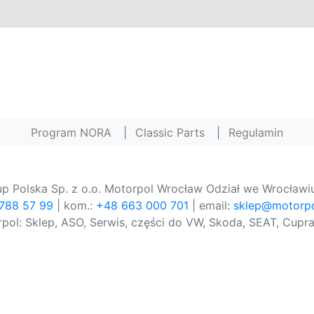
Program NORA
|
Classic Parts
|
Regulamin
p Polska Sp. z o.o. Motorpol Wrocław Odział we Wrocławiu
 788 57 99
| kom.:
+48 663 000 701
| email:
sklep@motorpo
pol: Sklep, ASO, Serwis, części do VW, Skoda, SEAT, Cupra