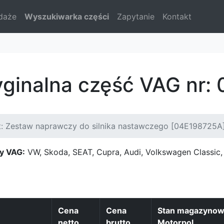
daże
Wyszukiwarka części
Zapytanie
Kontakt
yginalna część VAG nr
t: Zestaw naprawczy do silnika nastawczego [04E198725A
y VAG:
VW, Skoda, SEAT, Cupra, Audi, Volkswagen Classi
Cena
Cena
Stan magazyno
netto
brutto
Motorpol