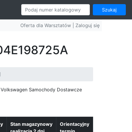
Szukaj
Oferta dla Warsztatów |
Zaloguj się
: 04E198725A
]
c, Volkswagen Samochody Dostawcze
wy
Stan magazynowy
Orientacyjny
realizacja 2 dni
termin