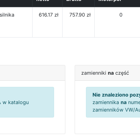
ilnika
616.17 zł
757.90 zł
0
zamienniki
na
część
Nie znaleziono pozy
 w katalogu
zamiennika
na
nume
zamienników VW/A