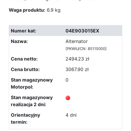
Waga produktu:
6.9 kg
04E903015EX
Alternator
[PKWiU/CN: 85115000]
2494.23 zł
3067.90 zł
0
4 dni