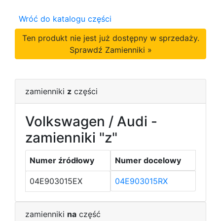
Wróć do katalogu części
Ten produkt nie jest już dostępny w sprzedaży.
Sprawdź Zamienniki »
zamienniki
z
części
Volkswagen / Audi -
zamienniki "z"
Numer źródłowy
Numer docelowy
04E903015EX
04E903015RX
zamienniki
na
część