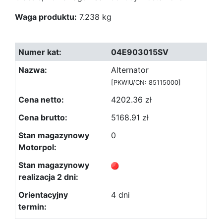
Waga produktu:
7.238 kg
04E903015SV
Alternator
[PKWiU/CN: 85115000]
4202.36 zł
5168.91 zł
0
4 dni