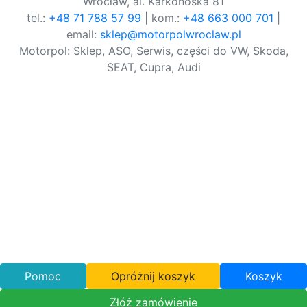
Wrocław, al. Karkonoska 81
tel.:
+48 71 788 57 99
| kom.:
+48 663 000 701
|
email:
sklep@motorpolwroclaw.pl
Motorpol: Sklep, ASO, Serwis, części do VW, Skoda,
SEAT, Cupra, Audi
Pomoc
Opróżnij koszyk
Koszyk
Złóż zamówienie