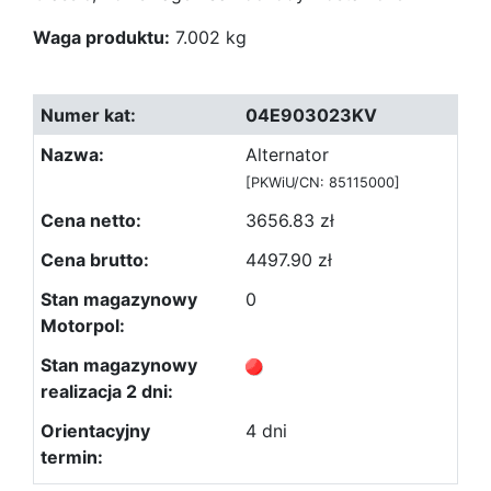
Waga produktu:
7.002 kg
04E903023KV
Alternator
[PKWiU/CN: 85115000]
3656.83 zł
4497.90 zł
0
4 dni