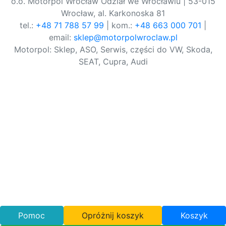
o.o. Motorpol Wrocław Odział we Wrocławiu | 53-015
Wrocław, al. Karkonoska 81
tel.:
+48 71 788 57 99
| kom.:
+48 663 000 701
|
email:
sklep@motorpolwroclaw.pl
Motorpol: Sklep, ASO, Serwis, części do VW, Skoda,
SEAT, Cupra, Audi
Pomoc
Opróżnij koszyk
Koszyk