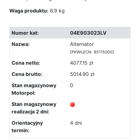
Waga produktu:
6.9 kg
04E903023LV
Alternator
[PKWiU/CN: 85115000]
4077.15 zł
5014.90 zł
0
4 dni