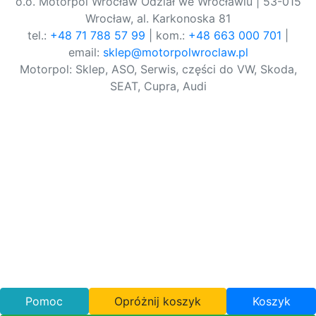
o.o. Motorpol Wrocław Odział we Wrocławiu | 53-015
Wrocław, al. Karkonoska 81
tel.:
+48 71 788 57 99
| kom.:
+48 663 000 701
|
email:
sklep@motorpolwroclaw.pl
Motorpol: Sklep, ASO, Serwis, części do VW, Skoda,
SEAT, Cupra, Audi
Pomoc
Opróżnij koszyk
Koszyk