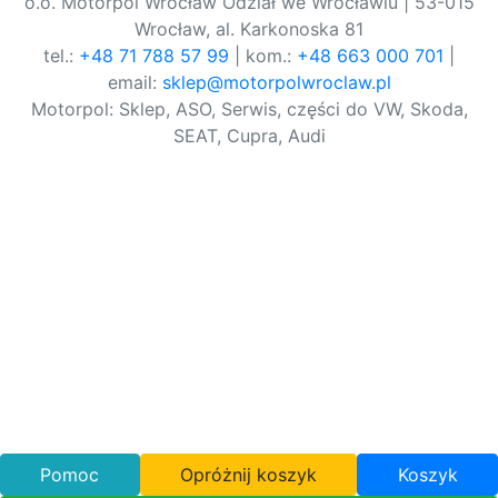
o.o. Motorpol Wrocław Odział we Wrocławiu | 53-015
Wrocław, al. Karkonoska 81
tel.:
+48 71 788 57 99
| kom.:
+48 663 000 701
|
email:
sklep@motorpolwroclaw.pl
Motorpol: Sklep, ASO, Serwis, części do VW, Skoda,
SEAT, Cupra, Audi
Pomoc
Opróżnij koszyk
Koszyk