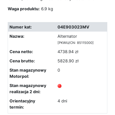
Waga produktu:
6.9 kg
04E903023MV
Alternator
[PKWiU/CN: 85115000]
4738.94 zł
5828.90 zł
0
4 dni