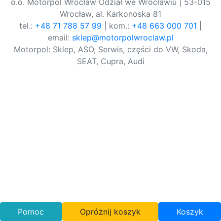
o.o. Motorpol Wrocław Odział we Wrocławiu | 53-015
Wrocław, al. Karkonoska 81
tel.:
+48 71 788 57 99
| kom.:
+48 663 000 701
|
email:
sklep@motorpolwroclaw.pl
Motorpol: Sklep, ASO, Serwis, części do VW, Skoda,
SEAT, Cupra, Audi
Pomoc
Opróżnij koszyk
Koszyk