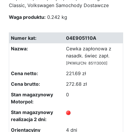
Classic, Volkswagen Samochody Dostawcze
Waga produktu:
0.242 kg
04E905110A
Cewka zapłonowa z
nasadk. świec zapł.
[PKWiU/CN: 85113000]
221.69 zł
272.68 zł
0
4 dni