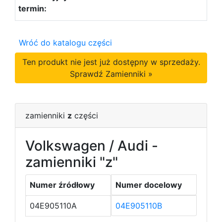
Wróć do katalogu części
Ten produkt nie jest już dostępny w sprzedaży.
Sprawdź Zamienniki »
zamienniki
z
części
Volkswagen / Audi -
zamienniki "z"
Numer źródłowy
Numer docelowy
04E905110A
04E905110B