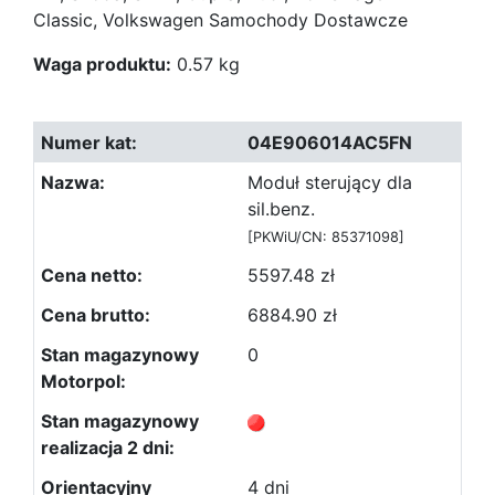
Classic, Volkswagen Samochody Dostawcze
Waga produktu:
0.57 kg
04E906014AC5FN
Moduł sterujący dla
sil.benz.
[PKWiU/CN: 85371098]
5597.48 zł
6884.90 zł
0
4 dni