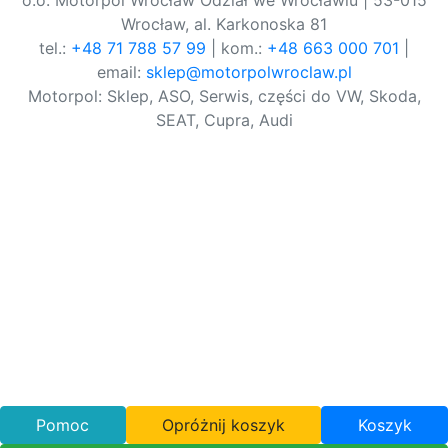
o.o. Motorpol Wrocław Odział we Wrocławiu | 53-015
Wrocław, al. Karkonoska 81
tel.:
+48 71 788 57 99
| kom.:
+48 663 000 701
|
email:
sklep@motorpolwroclaw.pl
Motorpol: Sklep, ASO, Serwis, części do VW, Skoda,
SEAT, Cupra, Audi
Pomoc
Opróżnij koszyk
Koszyk