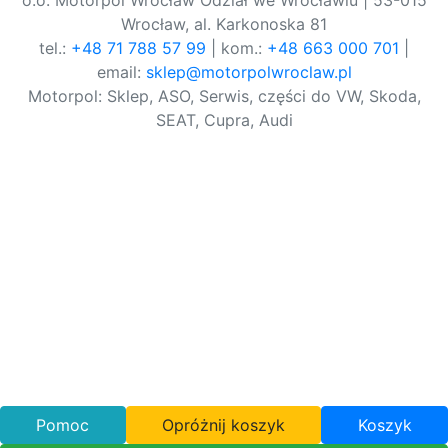
o.o. Motorpol Wrocław Odział we Wrocławiu | 53-015
Wrocław, al. Karkonoska 81
tel.:
+48 71 788 57 99
| kom.:
+48 663 000 701
|
email:
sklep@motorpolwroclaw.pl
Motorpol: Sklep, ASO, Serwis, części do VW, Skoda,
SEAT, Cupra, Audi
Pomoc
Opróżnij koszyk
Koszyk