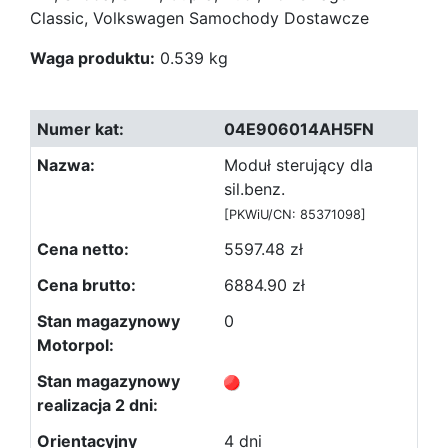
Classic, Volkswagen Samochody Dostawcze
Waga produktu:
0.539 kg
04E906014AH5FN
Moduł sterujący dla
sil.benz.
[PKWiU/CN: 85371098]
5597.48 zł
6884.90 zł
0
4 dni