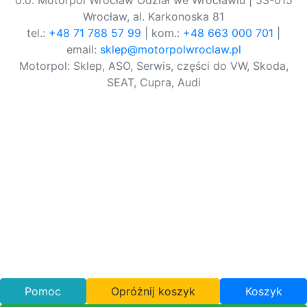
o.o. Motorpol Wrocław Odział we Wrocławiu | 53-015
Wrocław, al. Karkonoska 81
tel.:
+48 71 788 57 99
| kom.:
+48 663 000 701
|
email:
sklep@motorpolwroclaw.pl
Motorpol: Sklep, ASO, Serwis, części do VW, Skoda,
SEAT, Cupra, Audi
Pomoc
Opróżnij koszyk
Koszyk